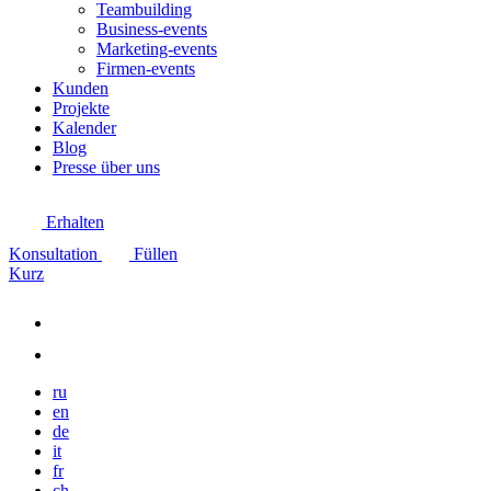
Teambuilding
Business-events
Marketing-events
Firmen-events
Kunden
Projekte
Kalender
Blog
Presse über uns
Erhalten
Konsultation
Füllen
Kurz
ru
en
de
it
fr
ch