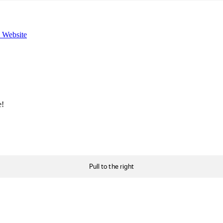
e Website
e!