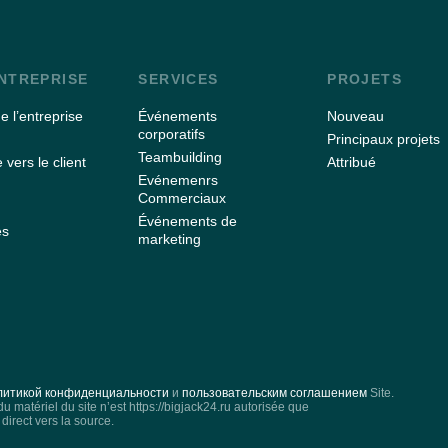
ENTREPRISE
SERVICES
PROJETS
de l’entreprise
Événements
Nouveau
corporatifs
Principaux projets
Teambuilding
 vers le client
Attribué
Evénemenrs
Commerciaux
Événements de
es
marketing
литикой конфиденциальности
и
пользовательским соглашением
Site.
 du matériel du site n’est https://bigjack24.ru autorisée que
 direct vers la source.