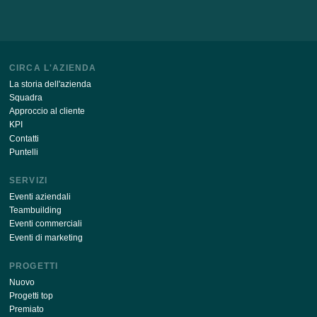
или
Riempirlo nel sito Web