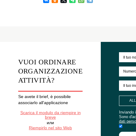
ma anche per rafforzare l'obiettivo aziendaleOM
In un mondo dove la pubblicità diretta provoca
irritazione del pubblico, e un'enumerazione
asciutta delle qualità del prodotto non porta una
risposta emotiva, solo l'organizzazione e
realizzazione di eventi esterni possono mettere
in evidenza un nuovo prodotto sul mercato.
Parlando di nuovo sviluppo o offerta di clienti
potenziali in un'atmosfera rilassata e informale,
offrendo l'opportunità di provare e provare il
prodotto, creando uno sfondo emotivo positivo
intorno al marchio, si otterrà un grande risultato.
"Big Jack": organizzazione e
conduzione di attività di
marketing di altissimo livello
Agenzia di eventi "big JACK" offre più di una