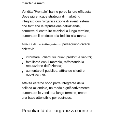
MARKETING
PUSHKIN
GREMM
ROB
BALL
GROUP
PER
SHEREMETYEVO
2018
ALL'
Eventi
Eventi
Eventi
esterni
esterni
esterni
Organizzazione
Organizzazione
Organi
di
di
di
incontri
incontri
incontr
VEDI 16 PROGETTI
con
con
con
clienti
clienti
clienti
e
e
e
partner
partner
partner
uomo
Più di
Più di
di
500
500
ORGANIZZAZIONE
50-
persone
person
DELLE ATTIVITÀ DI
200
MARKETING: IL
ULTERIORI
UL
INFORMAZIONI
IN
ULTERIORI
GIUSTO PR-CORE
INFORMAZIONI
BUSINESS