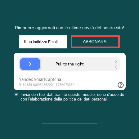
VUOI ORDINARE
ORGANIZZAZIONE
ATTIVITÀ?
Se avete il brief, è possibile
associarlo all'applicazione
Scarica il modulo da riempire in
breve