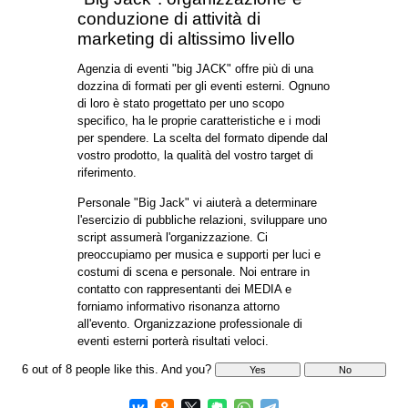
eventi, piccoli eventi, creazione di una notizia,
ma non causa una prolungato e su larga scala
la risonanza nei media. Per una promozione
integrata del singolo prodotto adatte PR-azioni:
essi ricordano il pubblico circa l'azienda,
contribuirà a mantenere la presenza di
informazioni nello spazio multimediale.
Attraverso tali azioni, sarete in grado di
costruire una forte relazione con i media, clienti
e partner, per formare l'immagine corretta del
marchio e dell'azienda nel suo complesso. Tali
attività possono aumentare le vendite nel medio
termine.
Ogni evento esterno comprende marketing e
branding di singoli prodotti o tutta l'azienda.
Società literate capitalizzazione aumento
branding, sarà rafforzare la propria posizione nel
mercato, garantire l'afflusso di investimenti, se
necessario. Aiuto esterno per risolvere questi
compiti: li usano non solo per la vendita diretta,