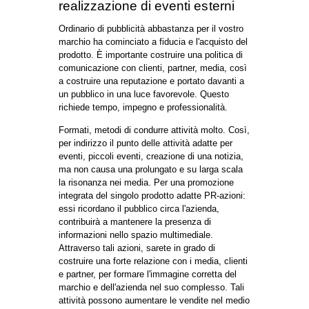
"Esterno", si intende qualsiasi attività che viene
svolta per il pubblico, non è disponibile, limitato
personale e partner della società. Questi eventi
sono una parte importante della strategia di
marketing e strumento di promozione del
marchio e merci.
Vendita "Frontale" hanno perso la loro efficacia.
Dove più efficace strategia di marketing
integrato con l'organizzazione di eventi esterni,
che formano la reputazione dell'azienda,
permette di costruire relazioni a lungo termine,
aumentare il prodotto e la fedeltà alla marca.
Attività di marketing esterno
perseguono diversi
obiettivi:
informare i clienti sui nuovi prodotti e servizi;
familiarità con il marchio, rafforzando la
reputazione dell'azienda;
aumentare il pubblico, attirando clienti e