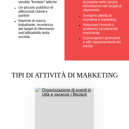
PROBLEMI
RISULTATI
Il fallimento delle
Espandendo pre
vendite "frontale" tattiche
la propria nello 
informazioni del t
Un piccolo pubblico di
riferimento
affezionati clienti e
partner
Svolgere attività 
branding e marke
Imprese di marca
traballante, incertezza
Associare l'evento
del target di riferimento
problema social
nell'affidabilità della
importante
società
Coinvolgere i gior
e altri rappresent
media
TIPI DI ATTIVITÀ DI MARKET