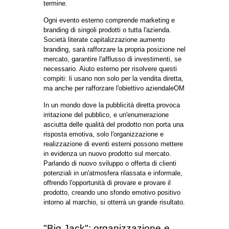
nuovi partner.
Attività esterne sono parte integrante della
politica aziendale, un modo significativamente
aumentare le vendite a lungo termine, creare
una base attendibile per business.
Peculiarità dell'organizzazione e
realizzazione di eventi esterni
Ordinario di pubblicità abbastanza per il vostro
marchio ha cominciato a fiducia e l'acquisto del
prodotto. È importante costruire una politica di
comunicazione con clienti, partner, media, così
a costruire una reputazione e portato davanti a
un pubblico in una luce favorevole. Questo
richiede tempo, impegno e professionalità.
Formati, metodi di condurre attività molto. Così,
per indirizzo il punto delle attività adatte per