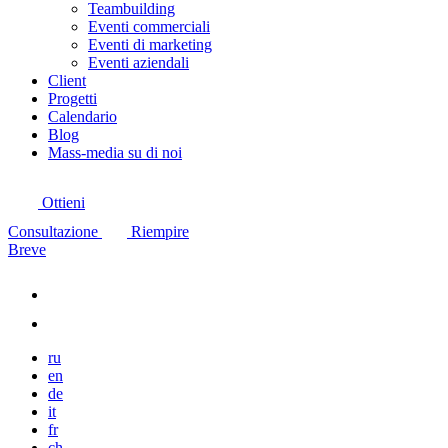
Teambuilding
Eventi commerciali
Eventi di marketing
Eventi aziendali
Client
Progetti
Calendario
Blog
Mass-media su di noi
Ottieni
Consultazione
Riempire
Breve
ru
en
de
it
fr
ch