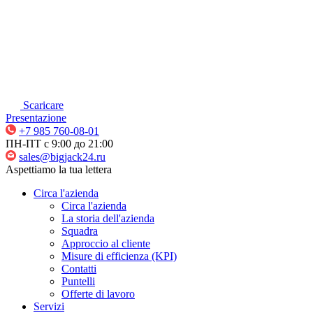
Scaricare
Presentazione
+7 985 760-08-01
ПН-ПТ c 9:00 до 21:00
sales@bigjack24.ru
Aspettiamo la tua lettera
Circa l'azienda
Circa l'azienda
La storia dell'azienda
Squadra
Approccio al cliente
Misure di efficienza (KPI)
Contatti
Puntelli
Offerte di lavoro
Servizi