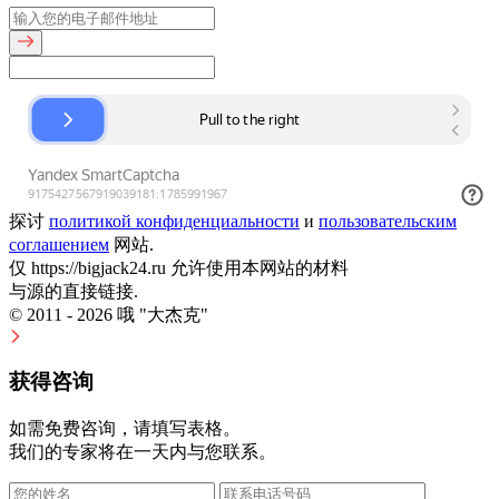
探讨
политикой конфиденциальности
и
пользовательским
соглашением
网站.
仅 https://bigjack24.ru 允许使用本网站的材料
与源的直接链接.
© 2011 - 2026 哦 "大杰克"
获得咨询
如需免费咨询，请填写表格。
我们的专家将在一天内与您联系。