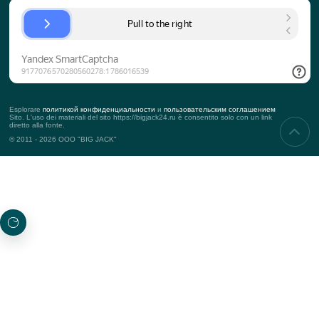
CIRCA L'AZIENDA
La storia dell'azienda
Squadra
Approccio al cliente
KPI
Contatti
Puntelli
SERVIZI
Eventi aziendali
Teambuilding
Eventi commerciali
Eventi di marketing
PROGETTI
Nuovo
Progetti top
Premiato