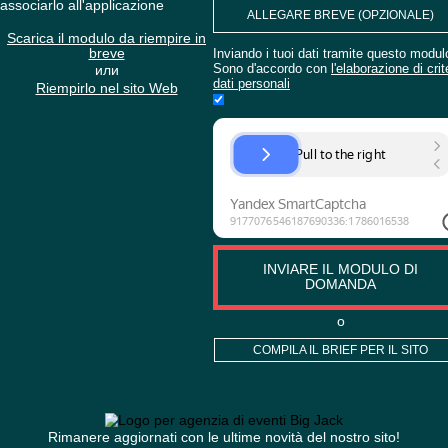
ANCORA
VUOI ORDINARE
ORGANIZZAZIONE
ATTIVITÀ?
Se avete il brief, è possibile
associarlo all'applicazione
ALLEGARE BREVE (OP
Scarica il modulo da riempire in
breve
Inviando i tuoi dati tramite 
Sono d'accordo con
l'elabora
или
dati personali
Riempirlo nel sito Web