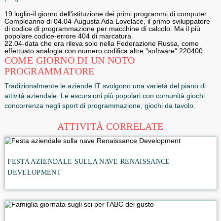
Balt, imprenditore, sto e matematico. Così, nell'anno 2009 i
Ministero delle telecomunicazioni e il progetto di comunica
massa, che è stato imposto dopo è stato approvato dal Pr
come decreto n. 1034 sull'istituzione giornata del program
Prima il riconoscimento formale del 13.09, giorno del
programmatore celebrato in momenti diversi:
19 luglio-il giorno dell'istituzione dei primi programmi di co
Compleanno di 04.04-Augusta Ada Lovelace, il primo svilu
di codice di programmazione per macchine di calcolo. Ma il
popolare codice-errore 404 di marcatura.
22.04-data che era rileva solo nella Federazione Russa, 
effettuato analogia con numero codifica altre "software" 2
COME GIORNO DI UN NOTO
PROGRAMMATORE
Tradizionalmente le aziende IT svolgono una varietà del pi
attività aziendale. Le escursioni più popolari con comunità 
concorrenza negli sport di programmazione, giochi da tavo