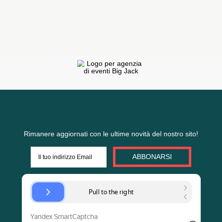
breve
или
Riempirlo nel sito Web