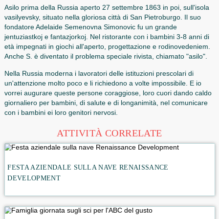
In larga misura sulla saggezza e la pazienza di un educato
anche se esso non turbare il fragile mondo interiore del b
dipende infanzia prospera e il destino del bambino. Con l'a
tutor in età prescolare imparare ad amare e amare il mon
naturale e imparare i suoi segreti.
Asilo prima della Russia aperto 27 settembre 1863 in poi, su
vasilyevsky, situato nella gloriosa città di San Pietroburgo. 
fondatore Adelaide Semenovna Simonovic fu un grande
jentuziastkoj e fantazjorkoj. Nel ristorante con i bambini 3-8
età impegnati in giochi all'aperto, progettazione e rodinov
Anche S. è diventato il problema speciale rivista, chiamato "
Nella Russia moderna i lavoratori delle istituzioni prescolari
un'attenzione molto poco e li richiedono a volte impossibile
vorrei augurare queste persone coraggiose, loro cuori dan
giornaliero per bambini, di salute e di longanimità, nel co
con i bambini ei loro genitori nervosi.