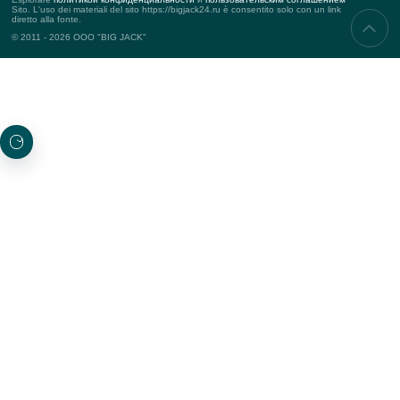
Contatti
Puntelli
SERVIZI
Eventi aziendali
Teambuilding
Eventi commerciali
Eventi di marketing
PROGETTI
Nuovo
Progetti top
Premiato
SOTTOSCRIZIONE DEGLI AGGIORNAMENTI