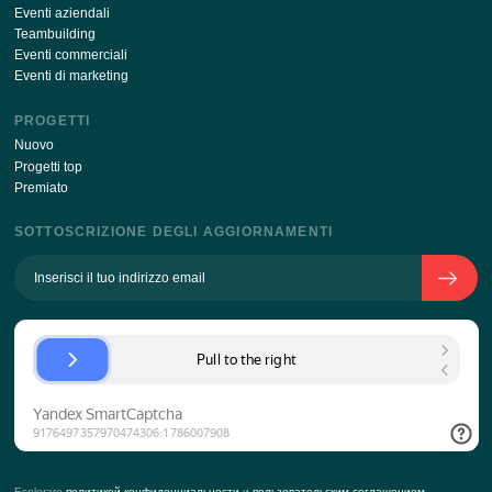
Inviando i tuoi dati tramite questo modulo, sono d'acc
con
l'elaborazione della politica dei dati personali
CIRCA L'AZIENDA
La storia dell'azienda
Squadra
Approccio al cliente
KPI