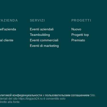
'AZIENDA
SERVIZI
PROGETTI
dell'azienda
Eventi aziendali
Nuovo
Teambuilding
Progetti top
al cliente
Eventi commerciali
Premiato
Eventi di marketing
олитикой конфиденциальности
и
пользовательским соглашением
Sito.
eriali del sito https://bigjack24.ru è consentito solo
iretto alla fonte.