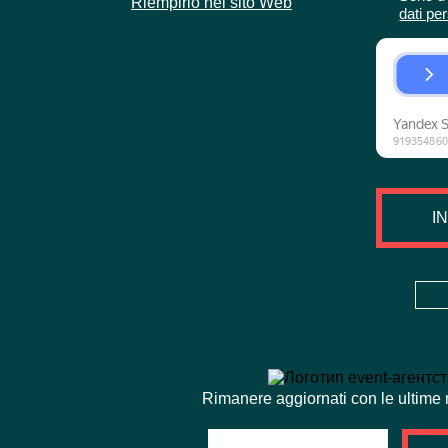
Riempirlo nel sito Web
dati pe
I
Rimanere aggiornati con le ultime n