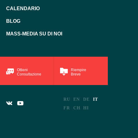
CALENDARIO
BLOG
MASS-MEDIA SU DI NOI
Ottieni
Riempire
Consultazione
Breve
RU
EN
DE
IT
FR
CH
HI