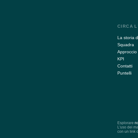
CIRCA L
La storia 
Squadra
Approccio 
KPI
Contatti
Puntelli
Esplorare
п
L'uso dei mat
con un link d