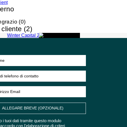
lient
verno
CAPITALE
ngrazio (0)
INVERNALE 2017
cliente (2)
uomo di 50-200
ULTERIORI
INFORMAZIONI
ALLEGARE BREVE (OPZIONALE)
o i tuoi dati tramite questo modulo
'accordo con
l'elaborazione di criteri