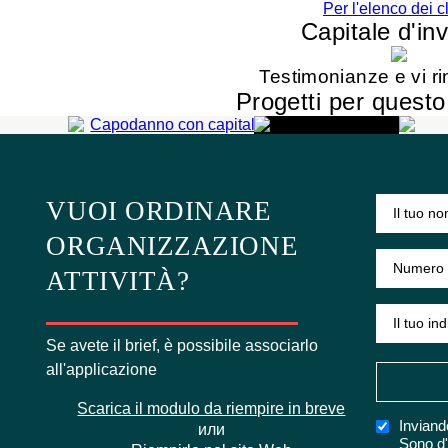
Per l'elenco dei c
Capitale d'in
CAPODANNO CON
CAPITALE
Testimonianze e vi ri
INVERNALE
Progetti per questo 
uomo di 50-200
ULTERIORI
INFORMAZIONI
VUOI ORDINARE
ORGANIZZAZIONE
ATTIVITÀ?
Se avete il brief, è possibile associarlo
all'applicazione
Scarica il modulo da riempire in breve
Inviand
или
Sono d