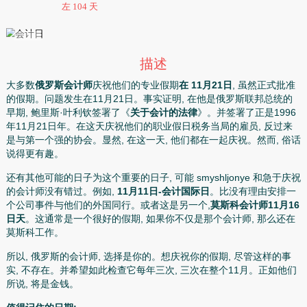
11月
通知
星期六
左 104 天
描述
大多数
俄罗斯会计师
庆祝他们的专业假期
在 11月21日
, 虽
的假期。问题发生在11月21日。事实证明, 在他是俄罗斯联
早期, 鲍里斯·叶利钦签署了《
关于会计的法律
》。并签署了正
年11月21日年。在这天庆祝他们的职业假日税务当局的雇员,
是与第一个强的协会。显然, 在这一天, 他们都在一起庆祝。然
说得更有趣。
还有其他可能的日子为这个重要的日子, 可能 smyshljonye
的会计师没有错过。例如,
11月11日-会计国际日
。比没有理
个公司事件与他们的外国同行。或者这是另一个,
莫斯科会计师