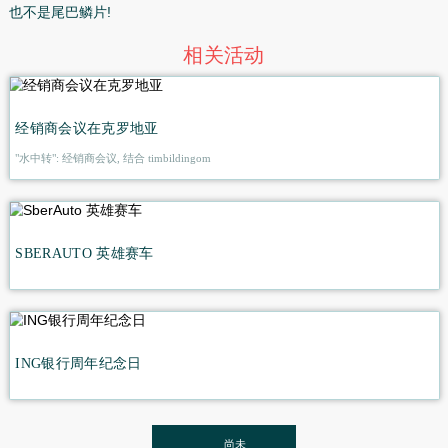
港口城市最广泛庆祝的节日, 捕鱼业是主要的产业, 大部分人
类的开采或加工。渔夫的职业需要很大的耐力、体力和团队
力。但是劳累的工作, 非规范化的工作日和恶劣的天气不会
渔夫。
渔夫可以成为我们每个人, 无论年龄和性别, 使捕鱼, 大而小,
也不是尾巴鳞片!
相关活动
经销商会议在克罗地亚
"水中转": 经销商会议, 结合 timbildingom