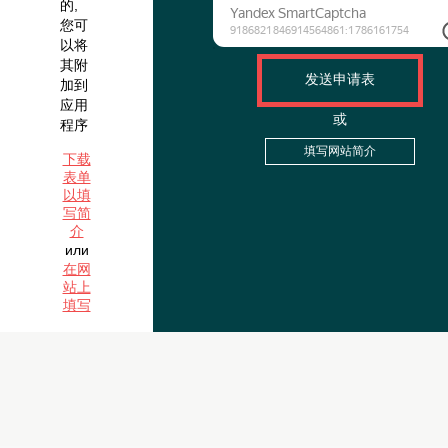
订
购
组
织
附加摘要 (可选
活
通过此表单发送您的详细
动?
我同意
政策处理
个人资料
如果
您有
简短
的,
您可
以将
其附
发送申请表
加到
应用