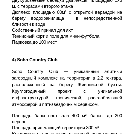
3) Skyriver
Загородный клуб в живописном месте на бе
клязьминского водохранилища.
На территории:
Отдельно стоящий особняк площадью 420 м²
Двухуровневые беседки дюплексы, площадью
м, с террасами второго этажа
Дюплекс площадью 80м² с открытой верандо
берегу водохранилища , в непосредстве
близости к воде
Собственный причал для яхт
Теннисный корт и поле для мини-футбола
Парковка до 100 мест