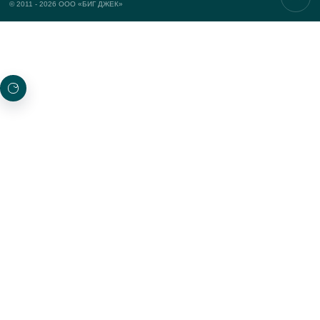
Реквизиты
УСЛУГИ
Корпоративные мероприятия
Тимбилдинг
Деловые мероприятия
Маркетинговые мероприятия
ПРОЕКТЫ
Новые
Топ-проекты
Награжденные
ПОДПИСКА НА ОБНОВЛЕНИЯ