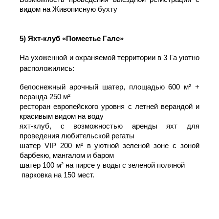
4)
Soho Country Club
Soho Country Club — уникальный элит
загородный комплекс на территории в 2,2 гект
расположенный на берегу Живописной бу
Круглогодичный проект с уникаль
инфраструктурой, тропической, расслабля
атмосферой и пятизвёздочным сервисом.
Площадь банкетного зала 400 м², банкет до
персон
Площадь прилегающей территории 300 м²
Возможность проведения выездной регистрац
видом на Живописную бухту
5)
Яхт-клуб «Поместье Галс»