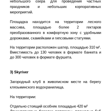
2 закрытые парковки на 20 и 50 машиномест
любые виды салюта и фейерверков
2)
Лес Event House
ЛЕС — это новое пространство на бер
небольшого озера для проведения част
праздников и небольших корпоратив
мероприятий.
Площадка находится на территории лесн
массива, площадью более 2 гекта
преобразованного в комфортную зону с удоб
дорожками, скамейками и гипсовыми статуями.
На территории расположен шатер, площадью 310
Вместимость до 130 человек в формате банке
до 300 человек в формате фуршета.