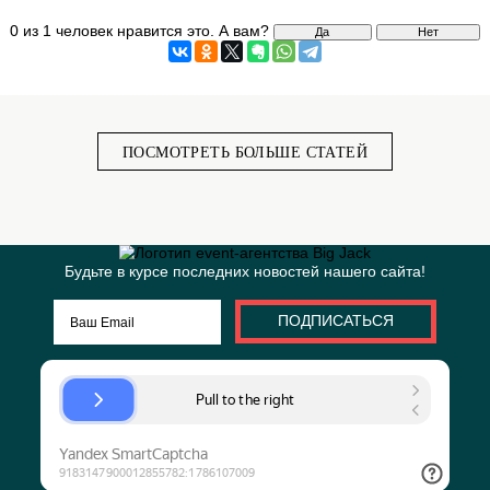
На ухоженной и охраняемой территории в 3 Га у
расположились:
белоснежный арочный шатер, площадью 600 
веранда 250 м²
ресторан европейского уровня с летней веранд
красивым видом на воду
яхт-клуб, с возможностью аренды яхт 
проведения любительской регаты
шатер VIP 200 м² в уютной зеленой зоне с з
барбекю, мангалом и баром
шатер 100 м² на пирсе у воды с зеленой поляной
парковка на 150 мест.
0 из 1 человек нравится это.
А вам?
Да