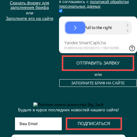
7.2. В случае утраты или разглашения Конфиденци
информации Администрация сайта не несёт ответственн
данная конфиденциальная информация:
стала публичным достоянием до её утраты или разгл
была получена от третьей стороны до момента её по
Администрацией сайта.
была разглашена с согласия Пользователя.
7.3.
8. РАЗРЕШЕНИЕ СПОРОВ
8.1. До обращения в суд с иском по спорам, возника
отношений между Пользователем Сайта и Администраци
обязательным является предъявление претензии (пис
предложения о добровольном урегулировании спо
8.2. Получатель претензии в течение 30 календарных дн
получения претензии, письменно уведомляет заяви
результатах рассмотрения претензии.