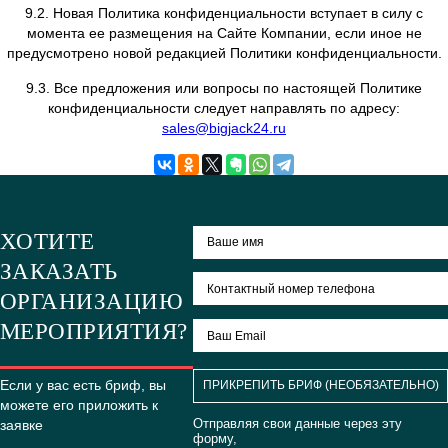
обмен, опубликование, либо разглашение иными воз
способами переданных персональных данных Пользова
исключением п.п. 4.1.- 4.3. настоящей Политик
Конфиденциальности.
6.2.3. Принимать меры предосторожности для за
конфиденциальности персональных данных Пользов
согласно порядку, обычно используемого для защиты та
информации в существующем деловом обороте
6.2.4. Осуществить блокирование персональных да
относящихся к соответствующему Пользователю, с м
обращения или запроса Пользователя или его зако
представителя либо уполномоченного органа по защи
субъектов персональных данных на период проверки, 
выявления недостоверных персональных данных 
неправомерных действий Пользователя.
7. ОТВЕТСТВЕННОСТЬ СТОРОН
7.1. Администрация сайта, не исполнившая свои обязат
несёт ответственность за убытки, понесённые Пользов
связи с неправомерным использованием персональных 
соответствии с законодательством Российской Федера
исключением случаев, предусмотренных п.п. 4.1-4.3. 
настоящей Политики Конфиденциальности.