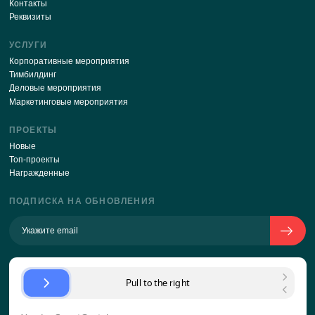
ХОТИТЕ
ЗАКАЗАТЬ
ОРГАНИЗАЦИЮ
МЕРОПРИЯТИЯ?
Если у вас есть бриф, вы
ПРИКРЕПИТЬ БРИФ (НЕОБЯЗ
можете его приложить к
Отправляя свои данные через
заявке
форму,
я соглашаюсь с
политикой об
Скачать форму для
персональных данных
заполнения брифа
или
Заполните его на сайте