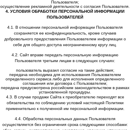
2.4. Дополнительные персональные данные, кото
Администрация вправе запросить в целях исполн
обязательств, вытекающих из Пользовательского согл
дата рождения Пользователя;
должность Пользователя;
источник захода на сайт Компании;
информация поискового или рекламного запрос
иные дополнительные данные, требуемые в случа
предусмотренных действующим законодательством, и
будут являться необходимыми и достаточными д
идентификации Пользователя и позволят исключ
злоупотребления и нарушения прав третьих лиц
3. ЦЕЛИ СБОРА ПЕРСОНАЛЬНОЙ ИНФОРМАЦ
ПОЛЬЗОВАТЕЛЯ
3.1. Персональную информацию Пользователя Сайт обр
в следующих целях:
подтверждение достоверности и полноты персональных
предоставленных Пользователем;
установление с Пользователем обратной связи, вк