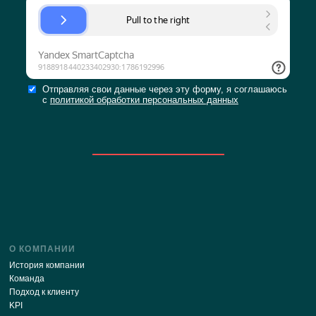
8.3. При не достижении соглашения спор будет пере
рассмотрение в судебный орган в соответствии с дей
законодательством Российской Федерации.
8.4. К настоящей Политике конфиденциальности и от
между Пользователем и Администрацией сайта прим
действующее законодательство Российской Федера
9. ДОПОЛНИТЕЛЬНЫЕ УСЛОВИЯ
9.1. Администрация сайта вправе вносить изменения в 
Политику конфиденциальности без согласия Пользов
9.2. Новая Политика конфиденциальности вступает в 
момента ее размещения на Сайте Компании, если и
предусмотрено новой редакцией Политики конфиденци
9.3. Все предложения или вопросы по настоящей По
конфиденциальности следует направлять по адре
sales@bigjack24.ru