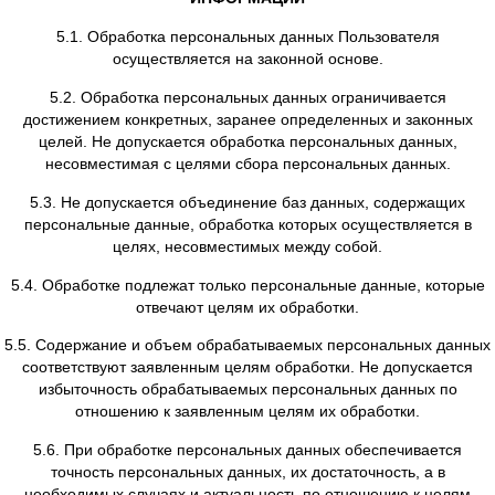
передача предусмотрена российским законодательством
установленной процедуры.
4.3. В случае продажи Сайта к приобретателю перехо
обязательства по соблюдению условий настоящей По
применительно к полученной им персональной инфо
4.4. Обработка персональных данных Пользоват
осуществляется без ограничения срока следующими сп
сбор, запись, систематизация, накопление, хранение, 
(обновление, изменение), извлечение, использование,
(распространение, предоставление, доступ), обезлич
блокирование, удаление, уничтожение персональных д
том числе в информационных системах персональных 
использованием средств автоматизации или без испол
таких средств. Обработка персональных данных Польз
осуществляется в соответствии с Федеральным зако
27.07.2006 N 152-ФЗ "О персональных данных"
4.5. Администрация Сайта принимает необходи
организационные и технические меры для защиты пер