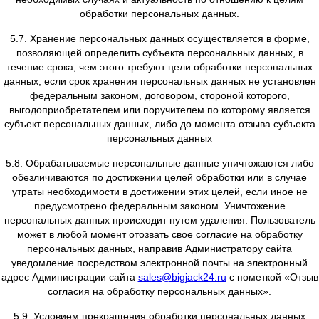
информации Пользователя от неправомерного или сл
доступа, уничтожения, изменения, блокирования, копи
распространения, а также от иных неправомерных д
третьих лиц.
4.6. Администрация Сайта совместно с Пользователем 
все необходимые меры по предотвращению убытков и
отрицательных последствий, вызванных утратой 
разглашением персональных данных Пользовате
5. СПОСОБЫ И СРОКИ ОБРАБОТКИ ПЕРСОНАЛ
ИНФОРМАЦИИ
5.1. Обработка персональных данных Пользоват
осуществляется на законной основе.
5.2. Обработка персональных данных ограничива
достижением конкретных, заранее определенных и з
целей. Не допускается обработка персональных да
несовместимая с целями сбора персональных дан