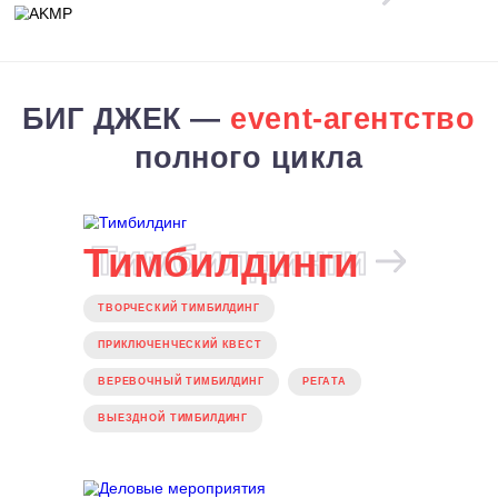
ВСЕ
НАГР
Лучшее агентство
сертифицированное АКМР
БИГ ДЖЕК —
event-агент
полного цикла
Тимбилдинги
Тимбилдинги
ТВОРЧЕСКИЙ ТИМБИЛДИНГ
ПРИКЛЮЧЕНЧЕСКИЙ КВЕСТ