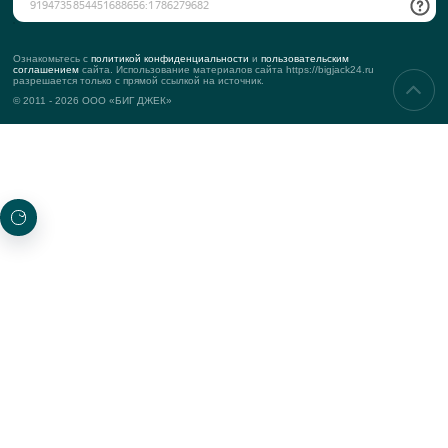
интервью ведущие СМИ нашей стра
СМИ О НАС
О КОМПАНИИ
История компании
Команда
Подход к клиенту
KPI
Контакты
Реквизиты
УСЛУГИ
Корпоративные мероприятия
Тимбилдинг