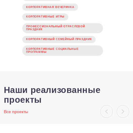
ОРГАНИЗАЦИЯ ВЫСТАВОК
ОРГАНИЗАЦИЯ ВСТРЕЧ С КЛИЕНТАМИ И
ПАРТНЕРАМИ
Корпоративы
Корпоративы
КОРПОРАТИВНЫЙ НОВЫЙ ГОД
ВЫЕЗДНОЕ МЕРОПРИЯТИЕ
ЮБИЛЕЙ КОМПАНИИ
КОРПОРАТИВНАЯ ВЕЧЕРИНКА
КОРПОРАТИВНЫЕ ИГРЫ
ПРОФЕССИОНАЛЬНЫЙ ОТРАСЛЕВОЙ
ПРАЗДНИК