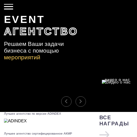
EVENT
АГЕНТСТВО
Решаем Ваши задачи
бизнеса
с помощью
мероприятий
ВИДЕО
Лучшее агентство
по версии ADINDEX