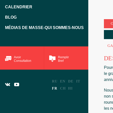
CALENDRIER
BLOG
MÉDIAS DE MASSE-QUI SOMMES-NOUS
GA
DE
Avoir
Remplir
Consultation
Bref
Pourq
le gr
anniv
RU
EN
DE
IT
FR
CH
HI
Nous
non 
roun
les n