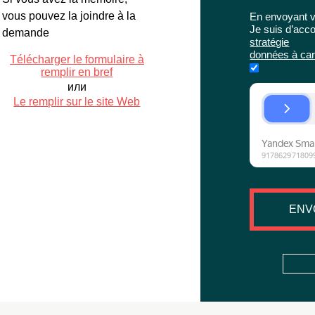
vous pouvez la joindre à la
En envoyant v
Je suis d’acc
demande
stratégie
données à car
Télécharger le formulaire à
remplir en bref
или
Le remplir sur le site Web
ENV