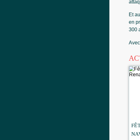
attaq
Et au
en pr
300 a
Avec
AC
FÊ
NA