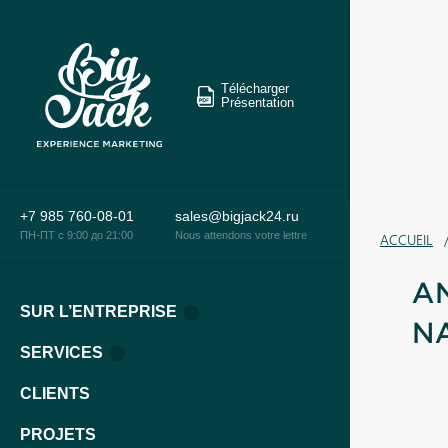
Télécharger
Présentation
+7 985 760-08-01
sales@bigjack24.ru
ПН-ПТ c 9:00 до 21:00
Nous attendons votre lettre
ACCUEIL
A
SUR L’ENTREPRISE
N
SERVICES
CLIENTS
PROJETS