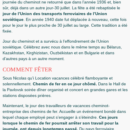
1 er le cheminot a commencé à célébrer même dans la Ru
tsariste en 1896. On a cru que l'
affaire du chemin de fe
en Russie par Nicolas ier
, jusqu'à la date de la fête coïn
son style de juin vieux anniversaire-25.
Soviétique autorités annulé toutes les vacances de R
journée du cheminot ne retourné que dans l’année 1936 et
sûr, déjà dans un autre jour-30 juillet. La fête a été rebapti
jour de l’Union des transports ferroviaires de l’Union
soviétique
. En année 1940 date fut déplacée à nouveau, c
pour le jour le plus proche de 30 juillet au large. Cette tradi
fixée.
Jour du cheminot et a survécu à l’effondrement de l’Union
soviétique. Célébrez avec nous dans le même temps au Bé
Kazakhstan, Kirghizistan, Ouzbékistan et en Bulgarie et da
d’autres pays à un autre moment.
COMMENT FÊTER