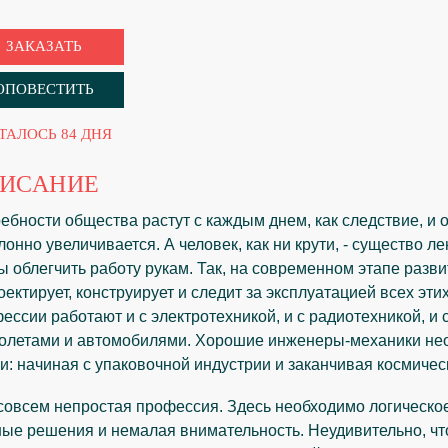
ЗАКАЗАТЬ
ОПОВЕСТИТЬ
ТАЛОСЬ 84 ДНЯ
ИСАНИЕ
ебности общества растут с каждым днем, как следствие, и
лонно увеличивается. А человек, как ни крути, - существо л
ы облегчить работу рукам. Так, на современном этапе разв
оектирует, конструирует и следит за эксплуатацией всех э
ессии работают и с электротехникой, и с радиотехникой, и 
олетами и автомобилями. Хорошие инженеры-механики нео
и: начиная с упаковочной индустрии и заканчивая космич
совсем непростая профессия. Здесь необходимо логическо
ые решения и немалая внимательность. Неудивительно, чт