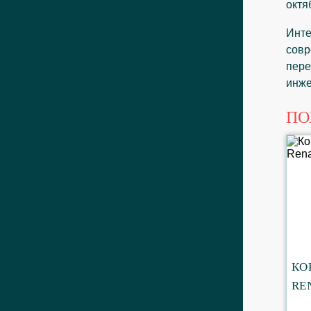
октя
Инте
совр
пере
инже
ПО
КО
RE