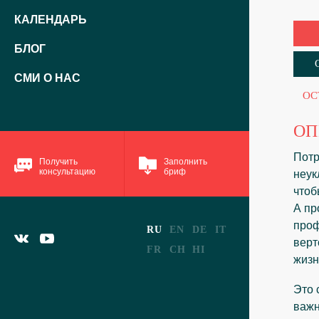
КАЛЕНДАРЬ
БЛОГ
СМИ О НАС
ОС
ОП
Потр
Получить
Заполнить
консультацию
бриф
неук
чтоб
А пр
проф
RU
EN
DE
IT
верт
FR
CH
HI
жизн
Это 
важн