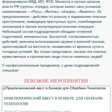
России и басмачеством в Средней Азии. Потом ими в о
располагал ВЧК (Всероссийская чрезвычайная комиссия
после 24 октября 1950 г. по директиве военного минис
А.М.Василевского было сформировано 46 рот специаль
назначения. Со временем эта структура и состав спецн
менялся несколько раз, но его предназначение, по сути
оставалось всегда одним. Сегодня это военизированны
формирования МВД, МО, ФСБ, Минюста и прочих орга
власти РФ (группы, отряды), которые имеют свои усло
наименования – «Русь», «Витязь», «Альфа», «Вымпел»
предназначение - действия по розыску и задержанию о
преступников, ликвидация преступных групп, освобожд
заложников и прочие контртеррористические операции.
Небольшой состав подразделения обладает отличной
подготовкой, внезапностью, быстротой, согласованност
действий, умением использования оружия и военной те
ориентировкой на местности, независимо от времени су
погодных условий. Вы только представьте, сколько эти 
мужественные и героические люди спасли невинных лю