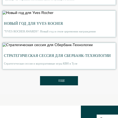
С профессиональным праздником, с днем подразделе
спецназа!
ПОХОЖИЕ МЕРОПРИЯТИЯ
ПРИКЛЮЧЕНЧЕСКИЙ КВЕСТ В БУНКЕРЕ ДЛЯ СБЕРБ
ТЕХНОЛОГИИ
"Бункер 42": приключенческий квест в бункере с зомби
НОВЫЙ ГОД ДЛЯ YVES ROCHER
"YVES ROCHER AWARDS": Новый год в стиле церемонии награждения