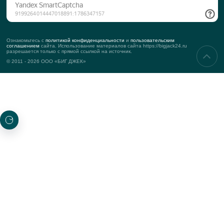
О КОМПАНИИ
История компании
Команда
Подход к клиенту
KPI
Контакты
Реквизиты
УСЛУГИ
Корпоративные мероприятия
Тимбилдинг
Деловые мероприятия
Маркетинговые мероприятия
ПРОЕКТЫ
Новые
Топ-проекты
Награжденные