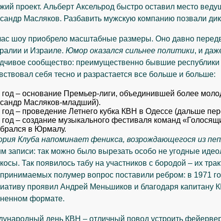
жий проект. Альберт Аксельрод быстро оставил место вед
сандр Масляков. Разбавить мужскую компанию позвали дик
ас шоу приобрело масштабные размеры. Оно давно передв
ралии и Израиле.
Юмор оказался сильнее политики
, и да
дчивое сообщество: преимущественно бывшие республики н
вствовал себя тесно и разрастается все больше и больше:
 год – основание Премьер-лиги, объединившей более моло
сандр Масляков-младший).
 год – проведение Летнего кубка КВН в Одессе (дальше пер
 год – создание музыкального фестиваля команд «Голосящ
брался в Юрмалу.
рия Клуба напоминает феникса, возрождающегося из пе
м записи: так можно было вырезать особо не угодные идео
косы. Так появилось табу на участников с бородой – их тра
принимаемых полумер вопрос поставили ребром: в 1971 год
иативу проявил Андрей Меньшиков и благодаря капитану 
ненном формате.
ународный день КВН – отличный повод устроить фейерверк