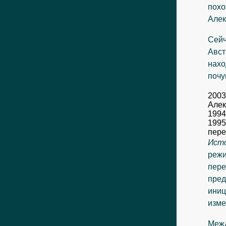
похо
Алек
Сейч
Авст
нахо
почу
2003
Алек
1994
1995
пере
Исто
режи
пере
пред
иниц
изме
Межд