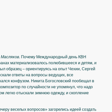
 Масляков
. Почему Международный день КВН
кранах материализовалось полюбившееся и детям, и
был образец – ориентируясь на опыт Чехии, Сергей
 искали ответы на вопросы ведущих, все
ался конфузом. Никита Богословский пообещал в
 композитор по случайности не упомянул, что надо
ом легко отыскали зимнюю одежду, и скопление
ечеру веселых вопросов» загорелись идеей создать