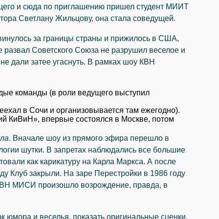
ущего и сюда по приглашению пришел студент МИИТ
тора Светлану Жильцову, она стала соведущей.
инулось за границы страны и прижилось в США,
же развал Советского Союза не разрушил веселое и
е дали затее угаснуть. В рамках шоу КВН
дые команды (в роли ведущего выступил
еехал в Сочи и организовывается там ежегодно).
ий КиВиН», впервые состоялся в Москве, потом
пла
. Вначале шоу из прямого эфира перешло в
логии шутки. В запретах наблюдались все большие
ктовали как карикатуру на Карла Маркса. А после
у Клуб закрыли. На заре Перестройки в 1986 году
КВН МИСИ произошло возрождение, правда, в
 юмора и веселья, показать оригинальные сценки,