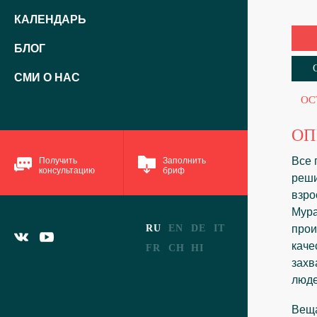
КАЛЕНДАРЬ
БЛОГ
СМИ О НАС
ОС
ОП
Все 
Получить
Заполнить
консультацию
бриф
реши
взро
Мура
RU
EN
DE
IT
прои
каче
FR
CH
HI
захв
люде
Веща