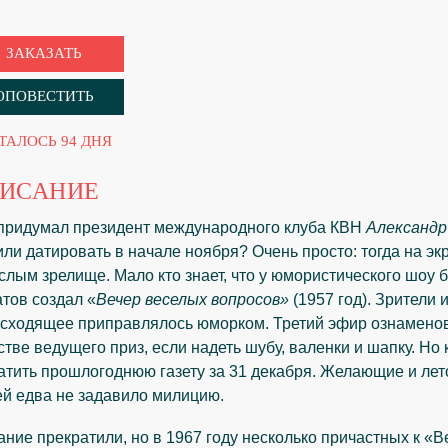
ЗАКАЗАТЬ
ОПОВЕСТИТЬ
ТАЛОСЬ 94 ДНЯ
ИСАНИЕ
придумал президент международного клуба КВН
Александр
ли датировать в начале ноября? Очень просто: тогда на э
слым зрелище. Мало кто знает, что у юмористического шоу 
тов создал «
Вечер веселых вопросов»
(1957 год). Зрители
сходящее приправлялось юморком. Третий эфир ознаменов
стве ведущего приз, если надеть шубу, валенки и шапку. Но
атить прошлогоднюю газету за 31 декабря. Желающие и лет
й едва не задавило милицию.
ние прекратили, но в 1967 году несколько причастных к «В