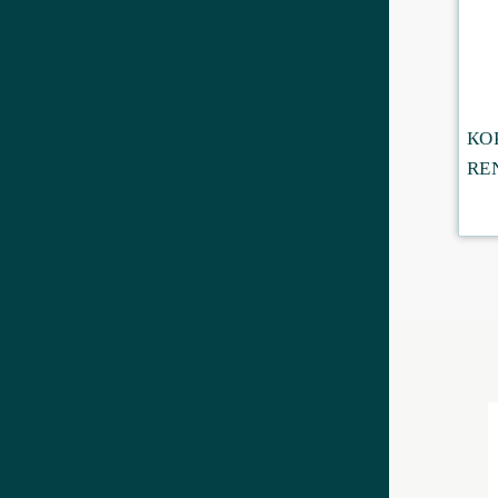
КО
RE