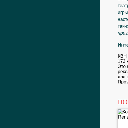
теат
игры
наст
таки
приз
Инт
КВН 
173 
Это 
рекл
для 
Проз
ПО