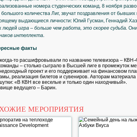
рализованные номера студенческих команд. 8 ноября разв
 большого количества Лиг, звучат поздравления от бывших 
оящему выдающиеся личности: Юлий Гусман, Геннадий Хаза
х людей
игра – больше чем работа, это скорее судьба.
Они
наков интеллекта
.
ересные факты
когда-то расшифровывали по названию телевизора – КВН-4
команды – столько сыграло в Высшей лиге в промежуток ме
недоходный проект и его поддерживает на финансовом пла
амы, реализация билетов и сувениров. Авторам материала
шутки: «В КВН все веселые и только один находчивый».
вище ведущего – Барин.
ХОЖИЕ МЕРОПРИЯТИЯ