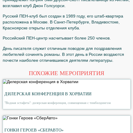
Из всего вышесказанного очевидно, насколько нелегок
писательский труд, и какого глубочайшего уважения он
заслуживает.
Именно поэтому был учрежден Всемирный день писате
который приходится на 3 марта. Празднование этого
необычного дня было утверждено решением конгресса
Международного ПЕН-клуба, созванного в начале 1986 
ПЕН-клуб был основан в 1921 году в Англии. Идея обра
принадлежит Кэтрин Эми Доусон-Скотт писательнице из
возглавил клуб Джон Голсуорси.
Русский ПЕН-клуб был создан в 1989 году, его штаб-ква
расположена в Москве. В Санкт-Петербурге, Владивост
Красноярске открыты отделения клуба.
Российский ПЕН-центр насчитывает более 250 членов.
День писателя служит отличным поводом для поздравл