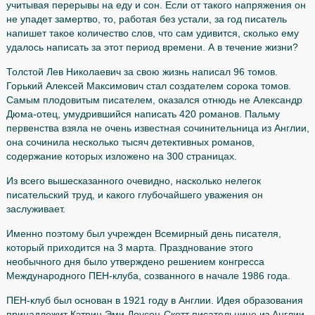
Письменные сочинения создаются более, чем на ста
пятидесяти языках.
Профессиональный писатель, проживающий на гонора
продажи своих сочинений, может написать в секунду о
слово. Примерно 36000 слов он может написать за сутки
учитывая перерывы на еду и сон. Если от такого напря
не упадет замертво, то, работая без устали, за год писа
напишет такое количество слов, что сам удивится, скол
удалось написать за этот период времени. А в течение
Толстой Лев Николаевич за свою жизнь написал 96 томо
Горький Алексей Максимович стал создателем сорока т
Самым плодовитым писателем, оказался отнюдь не Ал
Дюма-отец, умудрившийся написать 420 романов. Пал
первенства взяла не очень известная сочинительница и
она сочинила несколько тысяч детективных романов,
содержание которых изложено на 300 страницах.