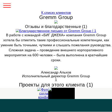
К списку клиентов
Gremm Group
Отзывы и благодарственные (1)
В работе с командой «БИГ ДЖЕКА» компания Gremm
хотела бы отметить такие профессиональные компетен
умение быть точными, чуткими и слышать пожелания рук
Сложная задача – проведение внешнего корпорати
мероприятия на 600 человек – была выполнена в кра
сроки.
НОВОГОДНИЙ
ФОРУМ
Александр Альхов
Исполнительный директор Gremm Group
GREMM
1
GROUP
Проекты для этого клиента (1)
2018
Корпоративные