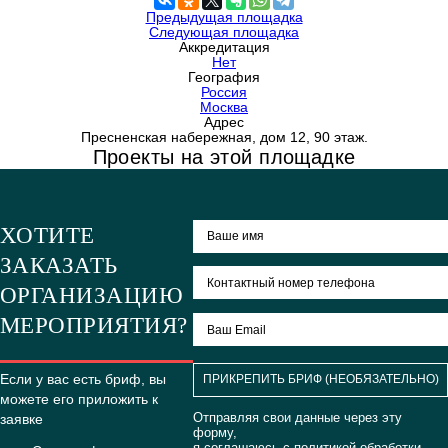
зал COMING SOON: площадка с панорамными окнами,
город с высоты 333 метра, 450 м2, вмещает до 400 
0 из 0 человек нравится это.
А вам?
Да
Предыдущая площадка
Следующая площадка
Аккредитация
Нет
География
Россия
Москва
Адрес
Пресненская набережная, дом 12, 90 этаж.
Проекты на этой площадке
ХОТИТЕ
ЗАКАЗАТЬ
ОРГАНИЗАЦИЮ