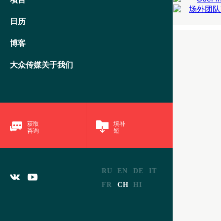
团队
创意团
参观团
日历
50-200
了
博客
了
大众传媒关于我们
获取
填补
咨询
短
RU
EN
DE
IT
FR
CH
HI