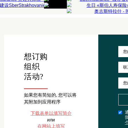
AUGUST RUSH
企业活动
队
创意团队
企业活动
队建设
企业党
企业运动会
 人
50-200 人
解更多信息
了解更多信息
50-200 人
解更多信息
了解更多信息
了解更多信息
想订购
组织
活动?
如果您有简短的, 您可以将
其附加到应用程序
下载表单以填写简介
или
在网站上填写