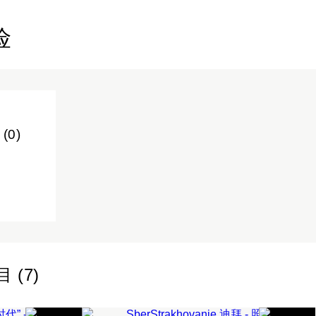
险
(0)
行
SBERSTRAKHOVANIE
(7)
迪拜
”
团队建设 4 元素
企业活动