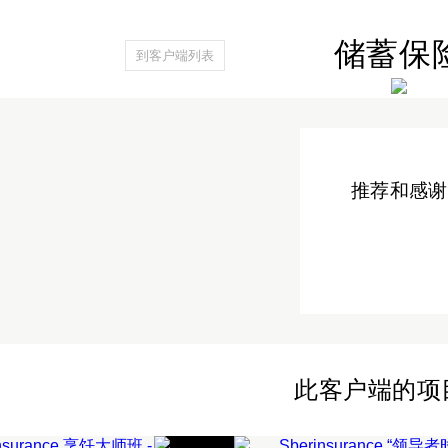
储蓄保
到客户端列表
推荐和感谢 
RSTRAKHOVANIE
俄罗斯联邦储蓄银
此客户端的项目 
团队建设
班
保险“领导者时代”
RSTRAKHOVANIE
生日“斯伯人寿保险
团队