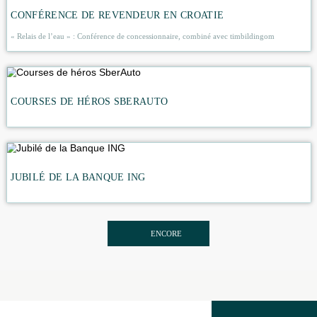
toujours pas fixée au niveau officiel, le gouvernement, les
de la publicité, image de marque entreprises, agences,
« festivaljat », de marketingAK permet de fantaisie. Ce sera
péché de ne pas apercevoir la boîte de nuit, à l’instar du f
de la journée de la publicité. Et il est toujours possible d’o
des événements corporatifs, des concerts, des concours, 
des diplômes et des prix, envoyer drôle e « pozdravljalki »
est le moteur du progrès
et c’est particulièrement bien com
ceux qui participent à sa création, les gens.
ACTIVITÉS CONNEXES
CONFÉRENCE DE REVENDEUR EN CROATIE
« Relais de l’eau » : Conférence de concessionnaire, combiné avec timbilding