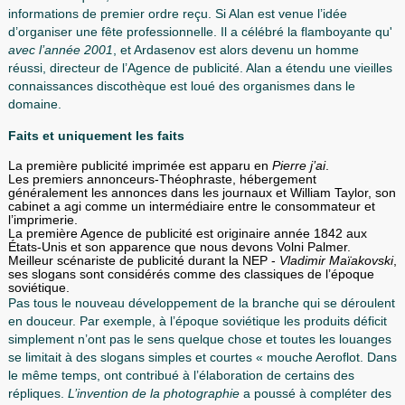
Le fondateur de la fête
Au cours de l’année 1994
était à la recherche de petits bou
partout où
l’étudiant Alan Ardasenov
. Déterminé dans l’age
publicité journal « delovoy express », il en quelque sorte, 
les vieux disques, accidentellement rencontra une commé
informations de premier ordre reçu. Si Alan est venue l’idé
d’organiser une fête professionnelle. Il a célébré la flambo
avec l’année 2001
, et Ardasenov est alors devenu un ho
réussi, directeur de l’Agence de publicité. Alan a étendu une
connaissances discothèque est loué des organismes dans 
domaine.
Faits et uniquement les faits
La première publicité imprimée est apparu en
Pierre
j’ai
.
Les premiers annonceurs-Théophraste, hébergement
généralement les annonces dans les journaux et William Ta
cabinet a agi comme un intermédiaire entre le consommat
l’imprimerie.