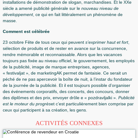
La première Agence de publicité est originaire année 1842
États-Unis et son apparence que nous devons Volni Palme
Meilleur scénariste de publicité durant la NEP -
Vladimir M
ses slogans sont considérés comme des classiques de l’é
soviétique.
Pas tous le nouveau développement de la branche qui se 
en douceur. Par exemple, à l’époque soviétique les produits
simplement n’ont pas le sens quelque chose et toutes les 
se limitait à des slogans simples et courtes « mouche Aero
le même temps, ont contribué à l’élaboration de certains d
répliques.
L’invention de la photographie
a poussé à compl
installations de démonstration de slogan, marchandises. E
siècle a amené publicité générale sur le
nouveau niveau d
développement
, ce qui en fait littéralement un phénomène
masse.
Comment est célébrée
23 octobre Fête de tous ceux qui peuvent
s’exprimer haut e
sélection de produits et de rester en avance sur la concur
rendre mémorable et reconnaissable. Alors que les vacan