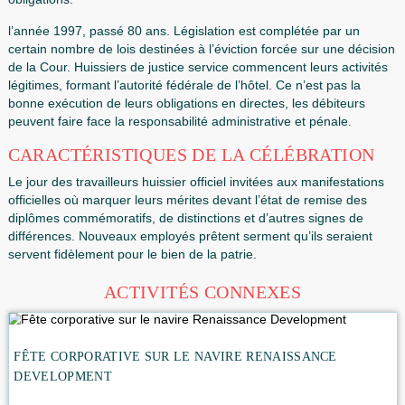
disputes impliqué service de recherche : armée, police et 
autorités. Le principal type de punition était la référence à 
réclusion.
Après l’année 1917 le système a été aboli par les bolchevik
décidé que citoyens et sans pression peut faire face à ses
obligations.
l’année 1997, passé 80 ans. Législation est complétée par
certain nombre de lois destinées à l’éviction forcée sur une
de la Cour. Huissiers de justice service commencent leurs a
légitimes, formant l’autorité fédérale de l’hôtel. Ce n’est pas
bonne exécution de leurs obligations en directes, les débit
peuvent faire face la responsabilité administrative et pénal
CARACTÉRISTIQUES DE LA CÉLÉBRAT
Le jour des travailleurs huissier officiel invitées aux manife
officielles où marquer leurs mérites devant l’état de remise
diplômes commémoratifs, de distinctions et d’autres signe