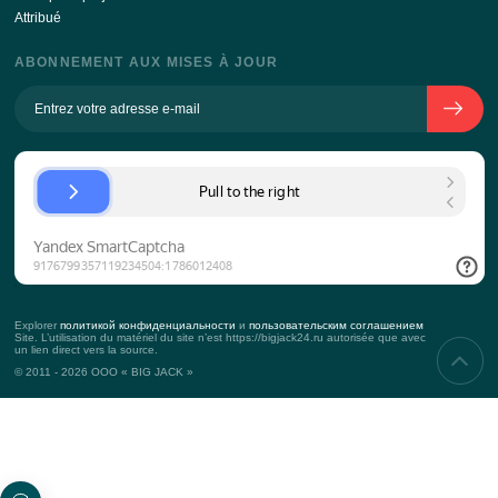
SUR L’ENTREPRISE
L’histoire de l’entreprise
Équipe
L’approche vers le client
KPI
Contacts
Accessoires
SERVICES
Événements corporatifs
Teambuilding
Evénemenrs Commerciaux