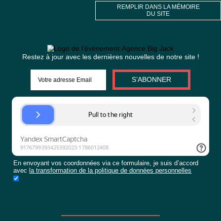
En envoyant vos coordonnées v
demande
formulaire
Je suis d’accord avec
le traitem
Télécharger le formulaire à
stratégie
remplir en bref
données à caractère personnel
или
Le remplir sur le site Web
ENVOYER LE
FORMULAIRE DE
DEMANDE
ou
REMPLIR DANS LA MÉM
DU SITE