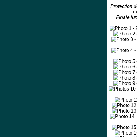
Protection d
i
Finale lu