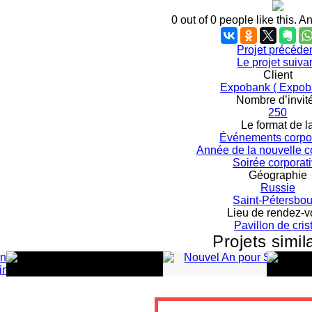
0 out of 0 people like this.
An
Projet précéde
Le projet suiva
Client
Expobank ( Expob
Nombre d’invit
250
Le format de l
Événements corpor
NOUVEL AN
Année de la nouvelle 
Soirée corporat
INTERNATIONAL
Géographie
POUR LE
Russie
Saint-Pétersbo
CASPIAN
NOUVEL AN
Lieu de rendez-
PIPELINE
POUR
Pavillon de cris
Projets simil
CONSORTIUM
SHEREMETY
vénements corporatifs
Événements corporat
nnée de la nouvelle
Année de la nouvell
ompagnie
compagnie
lus de 500 personnes
homme de 50-200