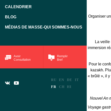
CALENDRIER
Organiser un
BLOG
MÉDIAS DE MASSE-QUI SOMMES-NOUS
La veille
immersion réa
Avoir
Remplir
Consultation
Bref
Pour le confo
kazakh. Plu
« brûlé », il
RU
EN
DE
IT
FR
CH
HI
Nouvel An mu
Voyage gastr