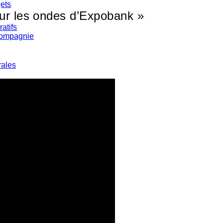
jets
Sur les ondes d’Expobank »
atifs
compagnie
rales