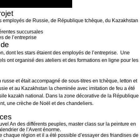
ojet
des employés de Russie, de République tchèque, du Kazakhstan
érentes succursales
es de l’entreprise
 de
on, dont les stars étaient des employés de l’entreprise. Une
s ont organisé des ateliers et des formations en ligne pour les
n russe et était accompagné de sous-titres en tchèque, letton et
ssie et au Kazakhstan la cheminée avec imitation de feu a été
ensile kazakh national. Dans la zone décorative de la République
vent, une crèche de Noël et des chandeliers.
uces
vel An des différents peuples, master class sur la peinture en
alendrier de l’Avent énorme.
e chaque région et il a été possible d’essayer des friandises de