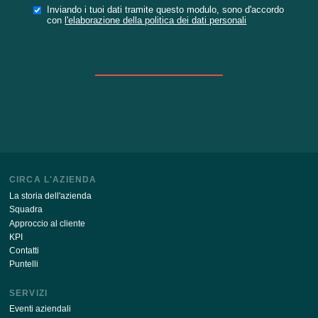
I
COMP