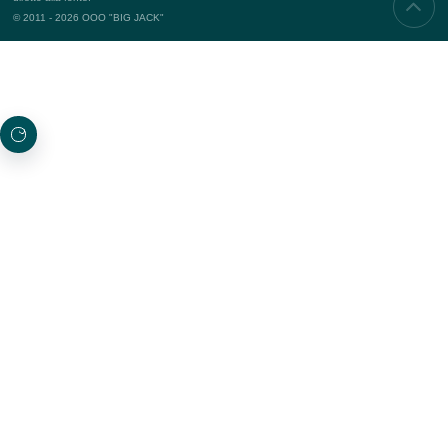
CIRCA L'AZIENDA
La storia dell'azienda
Squadra
Approccio al cliente
KPI
Contatti
Puntelli
SERVIZI
Eventi aziendali
Teambuilding
Eventi commerciali
Eventi di marketing
PROGETTI