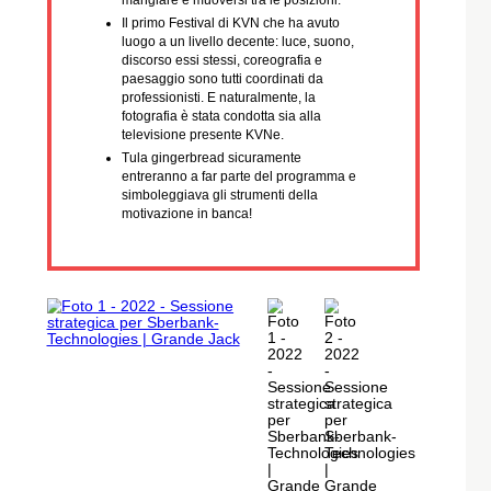
Progetto di circuiti integrati
Oltre alle attività direttamente siamo stati
responsabile per la logistica di tutti i 250
partecipanti, la loro sistemazione,
mangiare e muoversi tra le posizioni.
Il primo Festival di KVN che ha avuto
luogo a un livello decente: luce, suono,
discorso essi stessi, coreografia e
paesaggio sono tutti coordinati da
professionisti. E naturalmente, la
fotografia è stata condotta sia alla
televisione presente KVNe.
Tula gingerbread sicuramente
entreranno a far parte del programma e
simboleggiava gli strumenti della
motivazione in banca!