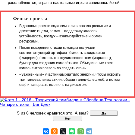
корпоративные ценности компании.
В первый день сотрудники выполняют задания, чтобы по
три стихии, и в финале вместе зажигают Огонь как симв
жизненной силы организации. Вечером проводятся масте
классы на нескольким танцевальным стилям, после чего
участники выступают и в завершение вечера исполняют
совместный танец-флешмоб. На второй день все
расслабляются, играя в настольные игры и занимаясь йо
Фишки проекта
В данном проекте вода символизировала развитие и
движение к цели, земля – поддержку коллег и
устойчивость, воздух – взаимодействие и обмен
ресурсами.
После покорения стихии команды получали
соответствующий артефакт: ёмкость с жидкостью
(глицерин), ёмкость с сыпучим веществом (марганец),
бумагу для создания самолётиков. Объединение трех
компонентов позволило создать огонь.