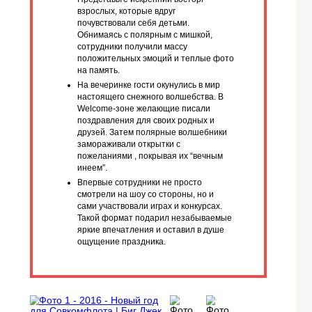
Все остановки включают развлечения, связанные с
историей компании. Гости играют в "Что? Где? Когда?",
участвуют в лотереях и танцуют под живую музыку.
Фишки проекта
Перед торжеством сотрудников ждал
сюрприз: к ним в офис заглянул
северный гость и подарил
приглашения на арктический корабль.
Представьте искренний восторг
взрослых, которые вдруг
почувствовали себя детьми.
Обнимаясь с полярным с мишкой,
сотрудники получили массу
положительных эмоций и теплые фото
на память.
На вечеринке гости окунулись в мир
настоящего снежного волшебства. В
Welcome-зоне желающие писали
поздравления для своих родных и