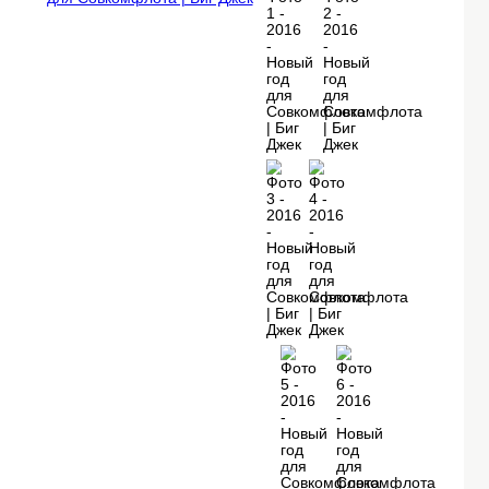
друзей. Затем полярные волшебники
замораживали открытки с
пожеланиями , покрывая их “вечным
инеем”.
Впервые сотрудники не просто
смотрели на шоу со стороны, но и
сами участвовали играх и конкурсах.
Такой формат подарил незабываемые
яркие впечатления и оставил в душе
ощущение праздника.