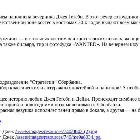
ем наполнена вечеринка Джея Гетсби. В этот вечер сотрудники 
тственной зоне хостес в костюмах 30-х годов выдают всем мас
Мужчины — в стильных костюмах и гангстерских шляпах, женщи
а также бильярд, тир и фотобудка «WANTED». На вечернем шоу 
подразделение “Стратегии” Сбербанка.
ыбор классических и антуражных коктейлей и напитков! А необы
е историю любви Джея Гетсби и Дейзи. Происходит симбиоз св
 историей и новогодними поздравлениями от Сбербанка.
асная девушка исполняет танец прямо в бокале, а другая — на 
/assets/images/resources/740/0042-(2).jpg
/assets/images/resources/740/me9a8034.jpg