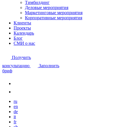
Тимбилдинг
Деловые мероприятия
Маркетинговые мероприятия
Корпоративные мероприятия
Клиенты
Проекты
Календарь
Блог
СМИ о нас
Получить
консультацию
Заполнить
бриф
ru
en
de
it
fr
ch