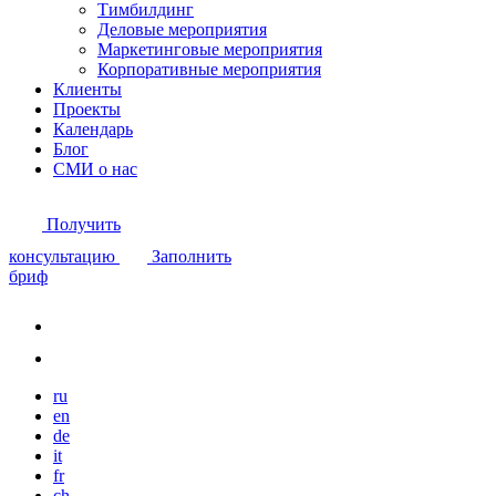
Тимбилдинг
Деловые мероприятия
Маркетинговые мероприятия
Корпоративные мероприятия
Клиенты
Проекты
Календарь
Блог
СМИ о нас
Получить
консультацию
Заполнить
бриф
ru
en
de
it
fr
ch