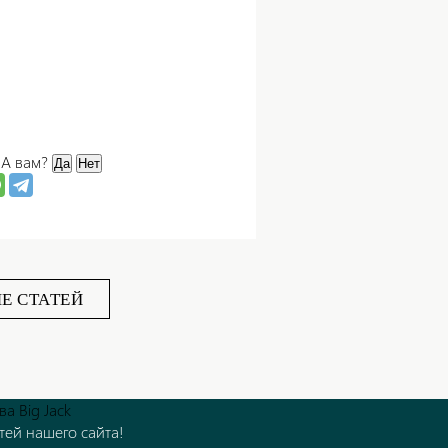
.
А вам?
Да
Нет
Е СТАТЕЙ
тей нашего сайта!