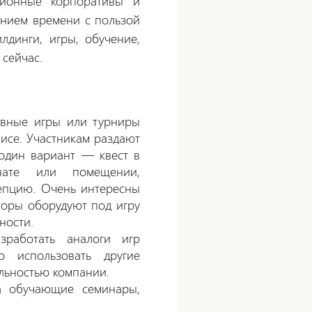
ионные корпоративы и
ением времени с пользой
лдинги, игры, обучение,
 сейчас.
ивные игры или турниры
исе. Участникам раздают
 один вариант — квест в
нате или помещении,
епцию. Очень интересны
аторы оборудуют под игру
ности.
работать аналоги игр
 использовать другие
льностью компании.
а обучающие семинары,