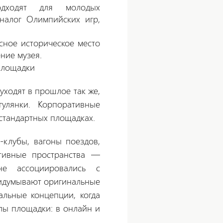
дходят для молодых
аналог Олимпийских игр,
сное историческое место
ние музея.
площадки
ходят в прошлое так же,
улянки. Корпоративные
стандартных площадках.
-клубы, вагоны поездов,
ативные пространства —
е ассоциировались с
ридумывают оригинальные
альные концепции, когда
лы площадки: в онлайн и